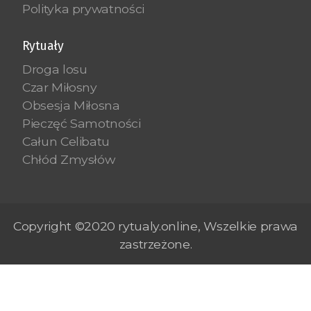
Polityka prywatności
Rytuały
Droga losu
Czar Miłosny
Obsesja Miłosna
Pieczęć Samotności
Całun Celibatu
Chłód Zmysłów
Copyright ©2020 rytualy.online, Wszelkie prawa
zastrzeżone.